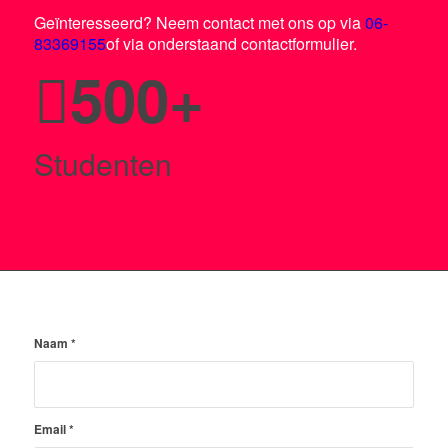
Geïnteresseerd? Neem contact met ons op via
06-
83369155
of via onderstaand contactformulier.
500
+
Studenten
Naam
*
Email
*